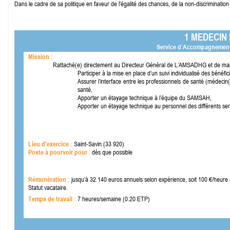
Dans le cadre de sa politique en faveur de l'égalité des chances, de la non-
discrimination
1 MEDECIN 
Service d’Accompagnemen
Mission :
Rattaché(e) directement au Directeur Général de L’AMSADHG et de maniè
Participer à la mise en place d’un suivi individualisé des béné
Assurer l’interface entre les professionnels de santé (médecin(
santé,
Apporter un étayage technique à l’équipe du SAMSAH,
Apporter un étayage technique au personnel des différents serv
Lieu d'exercice :
Saint-
Savin (33 920)
Poste à pourvoir pour
:
dès que possible
Rémunération :
jusqu’à 32 140 euros annuels selon expérience, soit 100 €/heure
Statut vacataire.
Temps de travail :
7 heures/semaine (0.20 ETP)