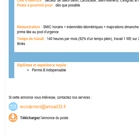
Lieu d'exercice :
Secteur de Saint-
Savin, Laruscade, Saint-
Mariens, Cavignac et
Poste à pourvoir pour
:
dès que possible
Rémunération :
SMIC horaire + indemnités kilométriques + majorations dimanche 
prime liée au pool d’urgence
Temps de travail :
140 heures par mois (92% d’un temps plein), travail 1 WE sur 2 
fériés
Diplômes et expérience requis :
Permis B indispensable
Si cette annonce vous intéresse, contactez nos services :
Téléchargez
l’annonce du poste